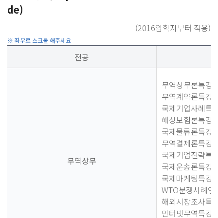
de)
(2016입학자부터 적용)
전공
무역상무론특강
무역계약론특강
국제기업사례특
해상보험론특강
국제물류론특강
무역결제론특강
국제기업전략특
무역상무
국제운송론특강
국제마케팅특강
WTO분쟁사례연
해외시장조사특
인터넷무역특강