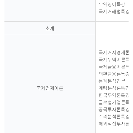
무역영어특강
국제거래법특강
소계
국제거시경제론
국제무역이론특
국제금융이론특
외환금융론특강
통계분석입문
국제경제이론
계량분석론특강
한국무역론특강
글로벌기업론특
중국투자론특강
수리분석론특강
해외직접투자론